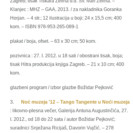
Zagreb; tisak Tiskara Zelina d.d. Sv. Ivan Zelina. –
Klanjec : MHZ – GAA, 2013. / za nakladnika Goranka
Horjan. – 4 str.; 12 ilustracija u boji; 24 x 15,5 cm; 400
kom. – ISBN 978-953-265-089-1
plakat / boja, ofset. – 63 x 30 cm; 50 kom.
pozivnica : 27. I. 2012. u 18 sati / obostrani tisak, boja;
tisak Hitra produkcija knjiga Zagreb. – 21 x 10 cm; 400
kom.
glazbeni program / izbor glazbe Božidar Pejković
3.
Noć muzeja '12 – Tango Tangente u Noći muzeja
: likovno-plesna večer, Galerija Antuna Augustinčića, 27.
I. 2012., od 18 do 22 sata / autor Božidar Pejković;
suradnici Snježana Ricijaš, Davorin Vujčić. – 278