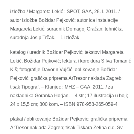
izložba / Margareta Lekić : SPOT, GAA, 28. I. 2011. /
autor izložbe Božidar Pejković; autor ica instalacije
Margareta Lekić; suradnik Domagoj Gračan; tehnička
suradnja Josip Trčak. – 1 izložak
katalog / urednik Božidar Pejković; tekstovi Margareta
Lekić, Božidar Pejković; lektura i korektura Silva Tomanić
Kiš; fotografije Davorin Vujčić; oblikovanje Božidar
Pejković; grafička priprema ArTresor naklada Zagreb;
tisak Tipograf. – Klanjec : MHZ – GAA, 2011. / za
nakladnika Goranka Horjan. – 4 str.; 17 ilustracija u boji;
24 x 15,5 cm; 300 kom. – ISBN 978-953-265-059-4
plakat / oblikovanje Božidar Pejković; grafička priprema
ArTresor naklada Zagreb; tisak Tiskara Zelina d.d. Sv.