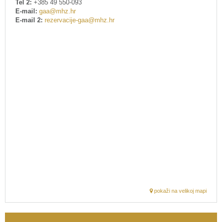
Tel 2:
+385 49 550-093
E-mail:
gaa@mhz.hr
E-mail 2:
rezervacije-gaa@mhz.hr
pokaži na velikoj mapi