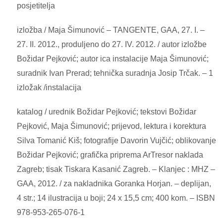
posjetitelja
izložba / Maja Šimunović – TANGENTE, GAA, 27. I. –
27. II. 2012., produljeno do 27. IV. 2012. / autor izložbe
Božidar Pejković; autor ica instalacije Maja Šimunović;
suradnik Ivan Prerad; tehnička suradnja Josip Trčak. – 1
izložak /instalacija
katalog / urednik Božidar Pejković; tekstovi Božidar
Pejković, Maja Šimunović; prijevod, lektura i korektura
Silva Tomanić Kiš; fotografije Davorin Vujčić; oblikovanje
Božidar Pejković; grafička priprema ArTresor naklada
Zagreb; tisak Tiskara Kasanić Zagreb. – Klanjec : MHZ –
GAA, 2012. / za nakladnika Goranka Horjan. – deplijan,
4 str.; 14 ilustracija u boji; 24 x 15,5 cm; 400 kom. – ISBN
978-953-265-076-1