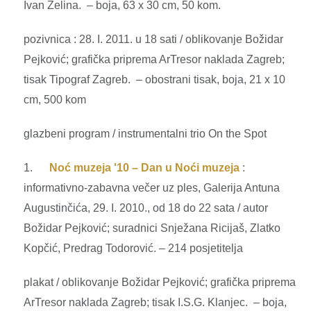
Ivan Zelina. – boja, 63 x 30 cm, 50 kom.
pozivnica : 28. I. 2011. u 18 sati / oblikovanje Božidar
Pejković; grafička priprema ArTresor naklada Zagreb;
tisak Tipograf Zagreb. – obostrani tisak, boja, 21 x 10
cm, 500 kom
glazbeni program / instrumentalni trio On the Spot
1.
Noć muzeja '10 – Dan u Noći muzeja
:
informativno-zabavna večer uz ples, Galerija Antuna
Augustinčića, 29. I. 2010., od 18 do 22 sata / autor
Božidar Pejković; suradnici Snježana Ricijaš, Zlatko
Kopčić, Predrag Todorović. – 214 posjetitelja
plakat / oblikovanje Božidar Pejković; grafička priprema
ArTresor naklada Zagreb; tisak I.S.G. Klanjec. – boja,