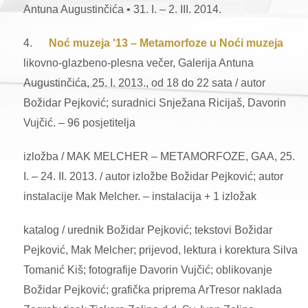
Antuna Augustinčića • 31. I. – 2. III. 2014.
4.
Noć muzeja '13 – Metamorfoze u Noći muzeja
likovno-glazbeno-plesna večer, Galerija Antuna
Augustinčića, 25. I. 2013., od 18 do 22 sata / autor
Božidar Pejković; suradnici Snježana Ricijaš, Davorin
Vujčić. – 96 posjetitelja
izložba / MAK MELCHER – METAMORFOZE, GAA, 25.
I. – 24. II. 2013. / autor izložbe Božidar Pejković; autor
instalacije Mak Melcher. – instalacija + 1 izložak
katalog / urednik Božidar Pejković; tekstovi Božidar
Pejković, Mak Melcher; prijevod, lektura i korektura Silva
Tomanić Kiš; fotografije Davorin Vujčić; oblikovanje
Božidar Pejković; grafička priprema ArTresor naklada