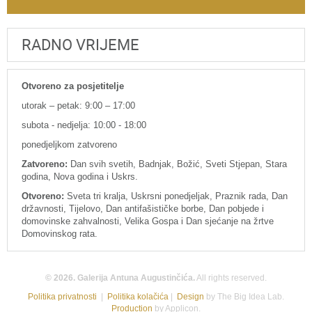
RADNO VRIJEME
Otvoreno za posjetitelje
utorak – petak: 9:00 – 17:00
subota - nedjelja: 10:00 - 18:00
ponedjeljkom zatvoreno
Zatvoreno:
Dan svih svetih, Badnjak, Božić, Sveti Stjepan, Stara
godina, Nova godina i Uskrs.
Otvoreno:
Sveta tri kralja, Uskrsni ponedjeljak, Praznik rada, Dan
državnosti, Tijelovo, Dan antifašističke borbe, Dan pobjede i
domovinske zahvalnosti, Velika Gospa i Dan sjećanje na žrtve
Domovinskog rata.
© 2026. Galerija Antuna Augustinčića.
All rights reserved.
Politika privatnosti
|
Politika kolačića
|
Design
by The Big Idea Lab.
Production
by Applicon.